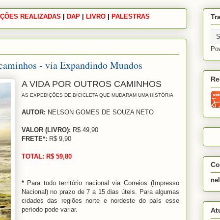
ÇÕES REALIZADAS
|
|
|
DAP
|
LIVRO
|
PALESTRAS
Tr
Po
s caminhos - via Expandindo Mundos
Re
A VIDA POR OUTROS CAMINHOS
AS EXPEDIÇÕES DE BICICLETA QUE MUDARAM UMA HISTÓRIA
AUTOR:
NELSON GOMES DE SOUZA NETO
VALOR (LIVRO):
R$ 49,90
FRETE*:
R$ 9,90
TOTAL: R$ 59,80
Co
ne
*
Para todo território nacional via Correios (Impresso
Nacional) no prazo de 7 a 15 dias úteis. Para algumas
cidades das regiões norte e nordeste do país esse
período pode variar.
At