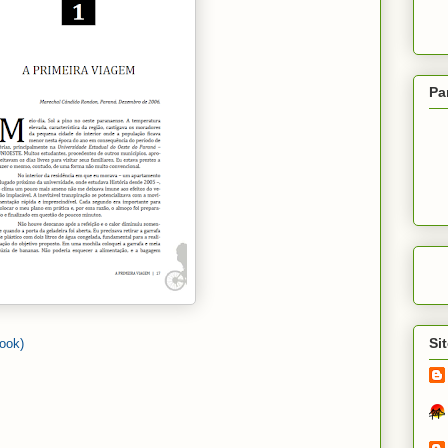
Pa
Si
ook)