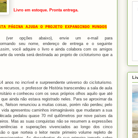
Livro em estoque. Pronta entrega.
STA PÁGINA AJUDA O PROJETO EXPANDINDO MUNDOS
o (ver opções abaixo), envie um e-mail para
informando seu nome, endereço de entrega e o seguinte
Assim, você adquire o livro e ainda colabora com os amigos
rte da venda será destinada ao projeto de cicloturismo que a
Li
 anos no incrível e surpreendente universo do cicloturismo.
 recursos, o professor de História transcendeu a sala de aula
sitário e conheceu com os seus próprios olhos aquilo que até
o que ainda não estava registrado neles. Para se aproximar da
es, Nelson renunciou a muitas coisas, porém não perdeu; pelo
de vida apresentou caminhos inimagináveis que mudaram a sua
écada pedalou quase 70 mil quilômetros por nove países da
ileiros. Mas as suas conquistas não se resumem a expressões
periências e superações vivenciados ao longo dos cinco
são o que norteia o leitor neste primeiro volume repleto de
 emocionantes. As descobertas da sua primeira jornada sobre