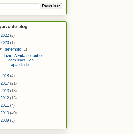
quivo do blog
►
2022
(2)
▼
2020
(1)
▼
setembro
(1)
Livro: A vida por outros
caminhos - via
Expandindo...
►
2018
(4)
►
2017
(21)
►
2013
(13)
►
2012
(15)
►
2011
(4)
►
2010
(40)
►
2009
(5)