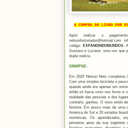
A COMPRA DO LIVRO POR E
Após realizar o pagament
nelsonhistoriador@hotmail.com 
código:
EXPANDINDOMUNDOS
. 
Gustavo e Luciano, uma vez que pa
dupla realiza.
SINOPSE:
Em 2020 Nelson Neto completou 14
Com uma simples bicicleta e poucos
quando ainda era apenas um univer
então só havia visto nos livros e 
realidade das pessoas e dos lugar
contrário, ganhou. O novo estilo 
história. Em pouco mais de uma d
América do Sul e 20 estados bras
numéricas. Os aprendizados, ex
primeiros anos da sua trajetória 
histórias marcantes, divertidas e