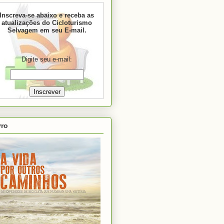
Inscreva-se abaixo e receba as
atualizações do Cicloturismo
Selvagem em seu E-mail.
Digite seu e-mail:
vro