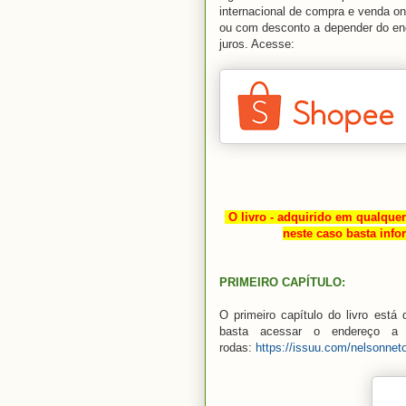
internacional de compra e venda onl
ou com desconto a depender do end
juros. Acesse:
O livro - adquirido em qualquer
neste caso basta inf
PRIMEIRO CAPÍTULO:
O primeiro capítulo do livro está
basta acessar o endereço a s
rodas:
https://issuu.com/nelsonnet