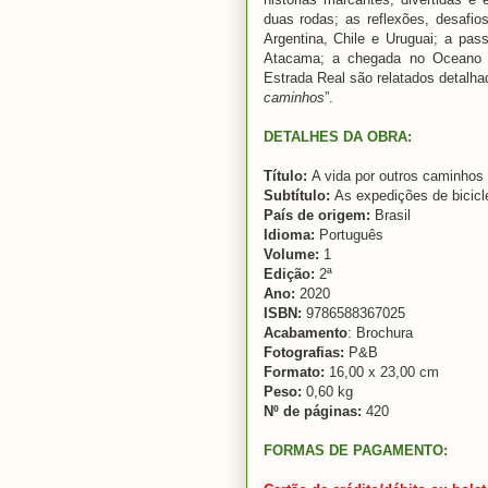
duas rodas; as reflexões, desafio
Argentina, Chile e Uruguai; a pas
Atacama; a chegada no Oceano Pac
Estrada Real são relatados detalha
caminhos
”.
DETALHES DA OBRA:
Título:
A vida por outros caminhos
Subtítulo:
As expedições de bicicl
País de origem:
Brasil
Idioma:
Português
Volume:
1
Edição:
2ª
Ano:
2020
ISBN:
9786588367025
Acabamento
: Brochura
Fotografias:
P&B
Formato:
16,00 x 23,00 cm
Peso:
0,60 kg
Nº de páginas:
420
FORMAS DE PAGAMENTO: