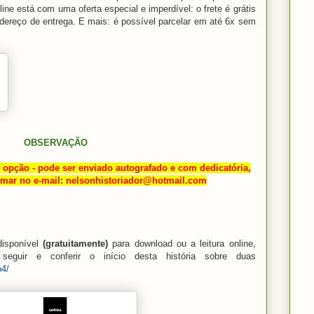
ine está com uma oferta especial e imperdível: o frete é grátis
ereço de entrega. E mais: é possível parcelar em até 6x sem
OBSERVAÇÃO
 opção - pode ser enviado autografado e com dedicatória,
ormar no e-mail: nelsonhistoriador@hotmail.com
 disponível
(gratuitamente)
para download ou a leitura online,
eguir e conferir o início desta história sobre duas
o4/