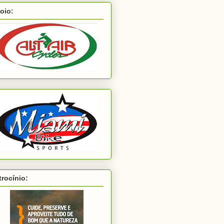
oio:
trocínio: