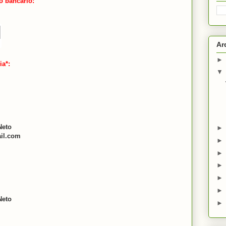
to bancário:
Ar
ia*:
Neto
il.com
deral
Neto
0968