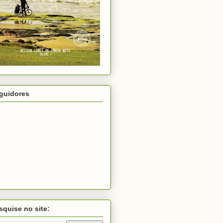
guidores
squise no site: