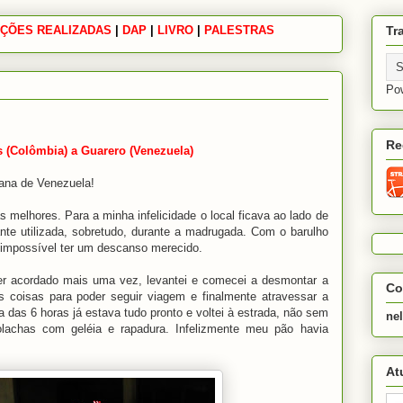
ÇÕES REALIZADAS
|
|
|
DAP
|
LIVRO
|
PALESTRAS
Tr
Po
Re
as (Colômbia) a Guarero (Venezuela)
iana de Venezuela!
 melhores. Para a minha infelicidade o local ficava ao lado de
ante utilizada, sobretudo, durante a madrugada. Com o barulho
 impossível ter um descanso merecido.
r acordado mais uma vez, levantei e comecei a desmontar a
Co
s coisas para poder seguir viagem e finalmente atravessar a
ta das 6 horas já estava tudo pronto e voltei à estrada, não sem
ne
olachas com geléia e rapadura. Infelizmente meu pão havia
At