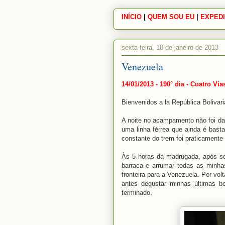
INÍCIO
|
|
QUEM SOU EU
|
|
EXPEDI
sexta-feira, 18 de janeiro de 2013
Venezuela
14/01/2013 - 190° dia - Cuatro Vi
Bienvenidos a la República Bolivar
A noite no acampamento não foi das
uma linha férrea que ainda é bast
constante do trem foi praticamente
Às 5 horas da madrugada, após se
barraca e arrumar todas as minha
fronteira para a Venezuela. Por vol
antes degustar minhas últimas b
terminado.