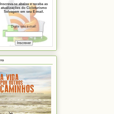
Inscreva-se abaixo e receba as
atualizações do Cicloturismo
Selvagem em seu E-mail.
Digite seu e-mail:
vro