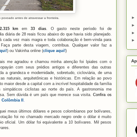
o povoado antes de atravessar a fronteira.
2.315 km
em
33 dias
. O gasto neste período foi de
ia diária de 28 reais ficou abaixo do que havia sido planejado.
tá cada vez mais magra e toda colaboração é bem-vinda para
 Faça parte desta viagem, contribua. Qualquer valor faz a
qui!
) ou Vakinha online (
clique aqui!
)
Ap
mais me agradou e chamou minha atenção foi Ipiales com o
Popayán com seus prédios antigos e diferentes das outras
da a grandeza e modernidade, sobretudo, cicloviária, de uma
as naturais, arquitetônicas e históricas. Em relação ao povo
to maior desde a capital com a incrível hospitalidade da família
 simpáticos ciclistas ao norte do país. A gastronomia me
osa. Sem dúvida é um país que merece sua visita.
Confira os
:
Colômbia II
.
oquei meus últimos dólares e pesos colombianos por bolívares,
cotação foi no chamado mercado negro onde o dólar é muito
o oficial. Um dólar foi equivalente a 10 bolívares. Mil pesos
vares.