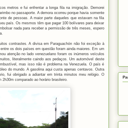
os metros e fui enfrentar a longa fila na imigração. Demorei
arimbo no passaporte. A demora ocorreu porque havia somente
onte de pessoas. A maior parte daqueles que estavam na fila
seu país. Os mesmos têm que pagar 100 bolívares para deixar
mbolsar nada para receber a permissão de três meses, espero
a.
uitos contrastes. A divisa em Paraguachón não foi exceção à
te entre os dois países em questão foram ainda maiores. Em um
ou atenção no lado venezuelano foram os inúmeros veículos
, muitos, literalmente caindo aos pedaços. Um automóvel deste
mbustível, mas isso não é problema na Venezuela. O país é
óleo do mundo. A gasolina aqui custa apenas centavos. Outra
rio, fui obrigado a adiantar em trinta minutos meu relógio. O
Pa
em 2h30m comparado ao horário brasileiro.