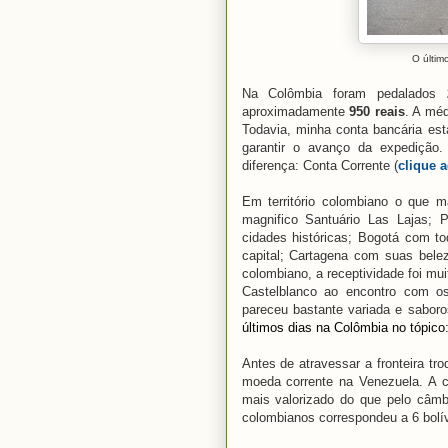
O últim
Na Colômbia foram pedalados
aproximadamente
950 reais
. A méd
Todavia, minha conta bancária es
garantir o avanço da expedição.
diferença: Conta Corrente (
clique a
Em território colombiano o que 
magnifico Santuário Las Lajas; 
cidades históricas; Bogotá com to
capital; Cartagena com suas belez
colombiano, a receptividade foi mui
Castelblanco ao encontro com os
pareceu bastante variada e sabor
últimos dias na Colômbia no tópico
Antes de atravessar a fronteira tr
moeda corrente na Venezuela. A 
mais valorizado do que pelo câmbi
colombianos correspondeu a 6 bolí