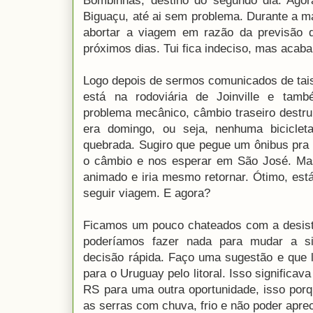
Bombinhas, destino do segundo dia. Agor
Biguaçu, até ai sem problema. Durante a m
abortar a viagem em razão da previsão 
próximos dias. Tui fica indeciso, mas acab
Logo depois de sermos comunicados de tais
está na rodoviária de Joinville e tamb
problema mecânico, câmbio traseiro destr
era domingo, ou seja, nenhuma bicicleta
quebrada. Sugiro que pegue um ônibus pra F
o câmbio e nos esperar em São José. Mas
animado e iria mesmo retornar. Ótimo, es
seguir viagem. E agora?
Ficamos um pouco chateados com a desistê
poderíamos fazer nada para mudar a s
decisão rápida. Faço uma sugestão e que l
para o Uruguay pelo litoral. Isso significav
RS para uma outra oportunidade, isso porq
as serras com chuva, frio e não poder aprec