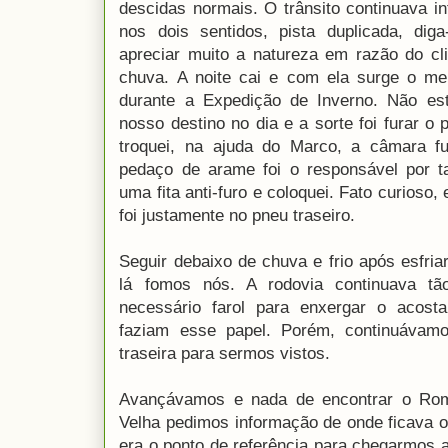
descidas normais. O trânsito continuava i
nos dois sentidos, pista duplicada, d
apreciar muito a natureza em razão do c
chuva. A noite cai e com ela surge o me
durante a Expedição de Inverno. Não es
nosso destino no dia e a sorte foi furar 
troquei, na ajuda do Marco, a câmara 
pedaço de arame foi o responsável por ta
uma fita anti-furo e coloquei. Fato curioso,
foi justamente no pneu traseiro.
Seguir debaixo de chuva e frio após esfriar
lá fomos nós. A rodovia continuava t
necessário farol para enxergar o acost
faziam esse papel. Porém, continuávamo
traseira para sermos vistos.
Avançávamos e nada de encontrar o Rom
Velha pedimos informação de onde ficava 
era o ponto de referência para chegarmos 