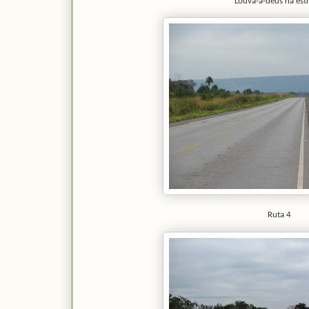
Louva-a-deus na est
Ruta 4