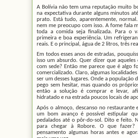
A Bolívia não tem uma reputação muito bo
na expectativa durante alguns minutos a
prato. Está tudo, aparentemente, normal
nem me preocupo com isso. A fome fala m
toda a comida seja finalizada. Para o 
primeira e boa experiência. Um refrigeran
reais. E o principal, água de 2 litros, três re
Em todos esses anos de estradas, pouquís
isso um absurdo. Quer dizer que aquele
com sede? Então me parece que é algo fo
comercializado. Claro, algumas localidades 
ser um desses lugares. Onde a população d
pego sem hesitar, mas quando os própr
então a solução é comprar e levar, a
hidratado e na estrada poucos locais de apoi
Após o almoço, descanso no restaurante e
um bom avanço é possível estipular q
pedalados até o pôr-do-sol. Dito e feito.
para chegar à Robore. O que fazer? 
pensamento algumas horas antes e agora